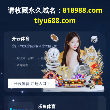
开云(中国)Kaiyun·官方网站-kaiyun.com
走进大峘
企业简介
组织机构
发展历程
荣誉资质
愿景和使命
企业新闻
产品技术
高炉喷煤
开云(中国)Kaiyun·官方网站-kaiyun.com
矿渣微
粉
活性石灰
环保工程
电池级碳酸锂制备工程
溧阳公司
公司概况
联系方式
企业文化
人力资源
人才招聘