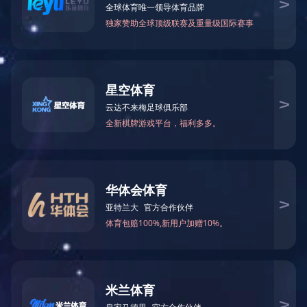

开云(中国)Kaiyun·官方网站-kaiyun.com
走进大峘

企业简介
组织机构
发展历程
荣誉资质
愿景和使命
企业新闻
产品技术

高炉喷煤
开云(中国)Kaiyun·官方网站-kaiyun.com
矿渣微
粉
活性石灰
环保工程
电池级碳酸锂制备工程
溧阳公司

公司概况
联系方式
企业文化
人力资源

人才招聘
全部分类

