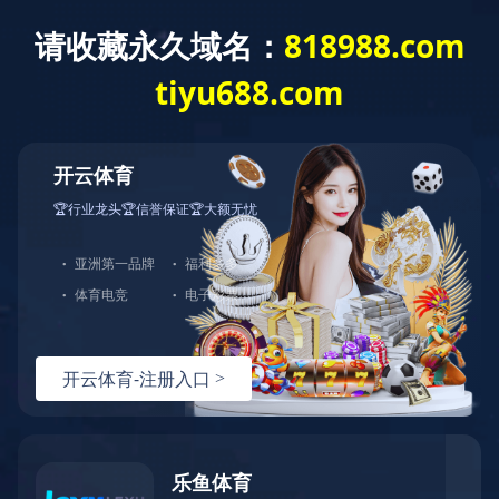
开云(中国)Kaiyun·官方网站-kaiyun.com
走进大峘
企业简介
组织机构
发展历程
荣誉资质
愿景和使命
企业新闻
产品技术
高炉喷煤
开云(中国)Kaiyun·官方网站-kaiyun.com
矿渣微
粉
活性石灰
环保工程
电池级碳酸锂制备工程
溧阳公司
公司概况
联系方式
企业文化
人力资源
人才招聘