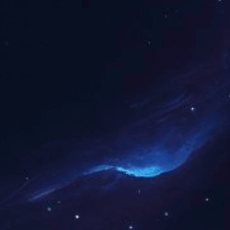
—— 产品活性高，品质稳定等特点
2、环形套筒窑
套筒窑工艺具有：占地面积小、投资低、运行效率高的特
3、双膛窑
双膛窑采用两个窑膛交替操作，充分利用热能，石灰活性度