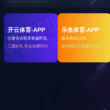
活性石灰
分类：
产品技术
发布时间：
2018-01-30 00:00:00
访问量：
0
概要:
概要:
详情
一、简介
开云(中国)Kaiyun·官方网站-kaiyun.com 同时拥
较高的知名度与影响力。
1、回转窑
预热器-回转窑-冷却器工艺具有：
—— 系统产能大，能耗低