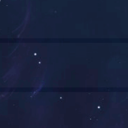
粉
活性石灰
环保工程
电池级碳酸锂制备工程