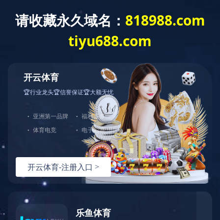
开云(中国)Kaiyun·官方网站-kaiyun.com
走进大峘
企业简介
组织机构
发展历程
荣誉资质
愿景和使命
企业新闻
产品技术
高炉喷煤
开云(中国)Kaiyun·官方网站-kaiyun.com
矿渣微
粉
活性石灰
环保工程
电池级碳酸锂制备工程
溧阳公司
公司概况
联系方式
企业文化
人力资源
人才招聘