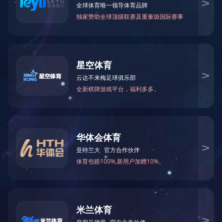

开云(中国)Kaiyun·官方网站-kaiyun.com
走进大峘

企业简介
组织机构
发展历程
荣誉资质
愿景和使命
企业新闻
产品技术

高炉喷煤
开云(中国)Kaiyun·官方网站-kaiyun.com
矿渣微
粉
活性石灰
环保工程
电池级碳酸锂制备工程
溧阳公司

公司概况
联系方式
企业文化
人力资源

人才招聘
资讯分类

