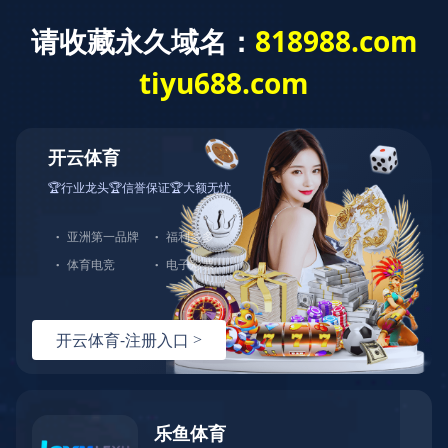
开云(中国)Kaiyun·官方网站-kaiyun.com
走进大峘
企业简介
组织机构
发展历程
荣誉资质
愿景和使命
企业新闻
产品技术
高炉喷煤
开云(中国)Kaiyun·官方网站-kaiyun.com
矿渣微
粉
活性石灰
环保工程
电池级碳酸锂制备工程
溧阳公司
公司概况
联系方式
企业文化
人力资源
人才招聘