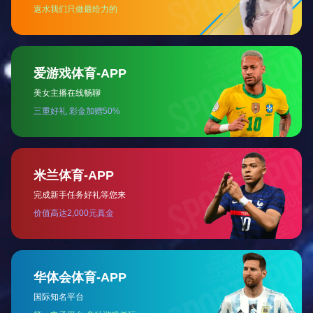
发布时间：
2013-04-19 14:34
访问量：
详情
江苏开云(中国)Kaiyun·官方网站-kaiyun.com 有限
公司
消防应急预案
第一章 总 则
第一条为了避免火灾事故发生造成现场混乱，贻误救灾时
机，造成重大人员伤亡和财产损失;明确各职能部门在火灾发
生时的职责和分工，结合公司实际情况特制定以下应急预案。
第二章 火灾应急的组织架构