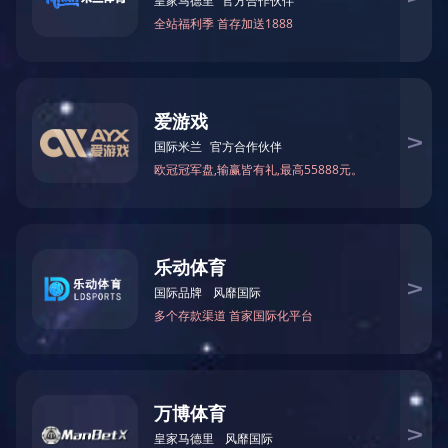
开云(中国)Kaiyun·官方网站-kaiyun.com
/
通知公告
/
消防应急预案
消防应急预案
分类：
通知公告
作者：
来源：
发布时间：
2013-04-19 14:34
访问量：
【概要描述】
江苏开云(中国)Kaiyun·官方网站-kaiyun.com 有
限公司消防应急预案 第一章总则 第一条为了避免火灾事
故发生造成现场混乱，贻误救灾时机，造成重大人员伤亡和财
产损失;明确各职能部门在火灾发生时的职责和分工，结合公