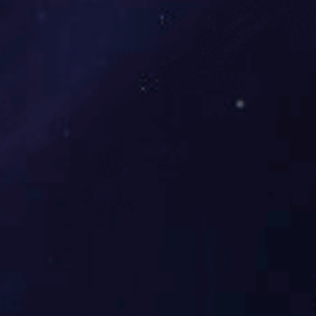
第三章 火灾发生初期的应急响应工作
第七条在本部门发生火灾时，在岗员工应立即对初起火灾
进行扑救，就近原则运用灭火器材(如灭火器、消防栓等)扑灭
火源;使用灭火器要注意以下要点：先拉开保险栓，操作者站
在上风位置，侧身作业，手按压柄，距火点二米位置胶管对准
火源扫射。
第八条当火势未能得到控制时，要立即通知本部室主任和
综合管理部。
第九条综合管理部接到火警后，立即通知全公司警戒并通
知总指挥、副指挥和现场指挥，迅速调集全体人员利用身边的
灭火器材赶到火灾现场参加扑救，并且做好火灾现场人员秩序
维护和无关人员的疏散撤离工作。
第十条火灾蔓延到非本公司力量所能控制的程度时，在岗
员工应立即敲破玻璃按响火灾按钮使用消防栓，并安排报警—
119(报警人员应向消防部门详细报告火灾的现场情况，包括火
场的单位名称和具体位置、燃烧物质、人员围困情况、联系电