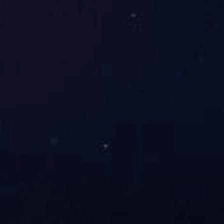
话和姓名等信息)，并安排人员到路口接消防车，以使消防队
员把握火灾情况和尽快抵达，采取相应的灭火措施，抓住救灾
时机。
第十一条火灾应急总指挥、副指挥和现场指挥在接到火警
后应在第一时间内赶赴火灾现场指挥扑救工作，切断办公区的
电源，同时保证消防设施正常运转。
第十二条火灾警报拉响后各部门应立即切断电源，并组织
本部门人员撤离到安全区域待命。
第四章 火灾的灭火扑救工作
第十三条火灾应急总指挥根据现场的情况对消防突击队进
行初步分工，分别成立灭火组、供水组、抢救组、后勤组等各
个小组，做好消防队到来之前的辅助性工作，如火灾情况的调
查、人员受困情况的初步估计、各消防设备的准备就绪、救灾
道路的畅通等，并随时与消防队保持联系以汇报情况。
第十四条消防队赶到时，应急总指挥和现场总指挥应立即